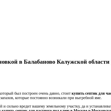
ановкой в Балабаново Калужской области
который был построен очень давно, стоит
купить септик для ча
 запахов, которые постоянно возникали при выгребной яме.
ной и сильно вредит вашему земельному участку, да и устанавлив
и
купить септик для частного под ключ в Москве и Московско