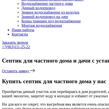
Водоснабжение частного дома
Дачный водопровод
Зимнее водоснабжение из колодца
Зимний водопровод на даче
Копка траншеи под водоснабжение
Монтаж водоснабжения
Наши работы
Контакты
Заказать звонок
+7(963)111-25-22
Написать в Telegram
Септик для частного дома и дачи с уст
Оставить заявку
Купить септик для частного дома у нас
Приобретая дачный участок или перебираясь в дом родителей, 
вашей экологии, защитит воду в колодце и избавит от ужасных
Ни для кого не секрет, что выгребная яма является очень опас
запахи, они будут всегда и от них можно избавиться только есл