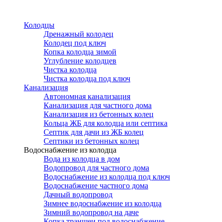
Перейти
к
Колодцы
основному
Дренажный колодец
содержанию
Колодец под ключ
Копка колодца зимой
Углубление колодцев
Чистка колодца
Чистка колодца под ключ
Канализация
Автономная канализация
Канализация для частного дома
Канализация из бетонных колец
Кольца ЖБ для колодца или септика
Септик для дачи из ЖБ колец
Септики из бетонных колец
Водоснабжение из колодца
Вода из колодца в дом
Водопровод для частного дома
Водоснабжение из колодца под ключ
Водоснабжение частного дома
Дачный водопровод
Зимнее водоснабжение из колодца
Зимний водопровод на даче
Копка траншеи под водоснабжение