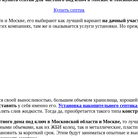
Купить септик
ти и Москве, его выбирают как лучший вариант
на дачный учас
их компаниях, там же и оказывается услуги установки. Но преж
ся своей выносливостью, большим объемом хранилища, хорошей
ставить
у себя именно его.
Установка накопительного септик
лять слив жидкости. Тогда да, приобретается такого типа
констр
стного дома под ключ в Московской области и Москве,
то луч
чными объемами, как их ЖБИ колец, так и металлические, плас
становить за короткий срок. Этим будут заниматься опытные и 