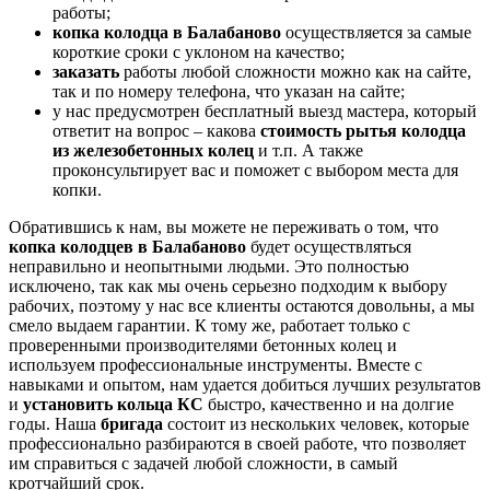
работы;
копка колодца в Балабаново
осуществляется за самые
короткие сроки с уклоном на качество;
заказать
работы любой сложности можно как на сайте,
так и по номеру телефона, что указан на сайте;
у нас предусмотрен бесплатный выезд мастера, который
ответит на вопрос – какова
стоимость рытья колодца
из железобетонных колец
и т.п. А также
проконсультирует вас и поможет с выбором места для
копки.
Обратившись к нам, вы можете не переживать о том, что
копка колодцев в Балабаново
будет осуществляться
неправильно и неопытными людьми. Это полностью
исключено, так как мы очень серьезно подходим к выбору
рабочих, поэтому у нас все клиенты остаются довольны, а мы
смело выдаем гарантии. К тому же, работает только с
проверенными производителями бетонных колец и
используем профессиональные инструменты. Вместе с
навыками и опытом, нам удается добиться лучших результатов
и
установить кольца КС
быстро, качественно и на долгие
годы. Наша
б
ригада
состоит из нескольких человек, которые
профессионально разбираются в своей работе, что позволяет
им справиться с задачей любой сложности, в самый
кротчайший срок.