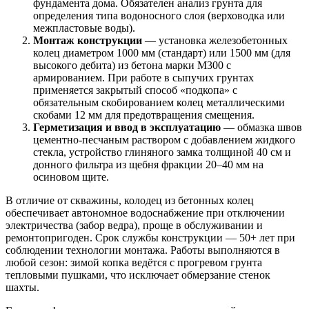
фундамента дома. Обязателен анализ грунта для
определения типа водоносного слоя (верховодка или
межпластовые воды).
Монтаж конструкции
— установка железобетонных
колец диаметром 1000 мм (стандарт) или 1500 мм (для
высокого дебита) из бетона марки М300 с
армированием. При работе в сыпучих грунтах
применяется закрытый способ «подкопа» с
обязательным скобированием колец металлическими
скобами 12 мм для предотвращения смещения.
Герметизация и ввод в эксплуатацию
— обмазка швов
цементно-песчаным раствором с добавлением жидкого
стекла, устройство глиняного замка толщиной 40 см и
донного фильтра из щебня фракции 20–40 мм на
осиновом щите.
В отличие от скважины, колодец из бетонных колец
обеспечивает автономное водоснабжение при отключении
электричества (забор ведра), проще в обслуживании и
ремонтопригоден. Срок службы конструкции — 50+ лет при
соблюдении технологии монтажа. Работы выполняются в
любой сезон: зимой копка ведётся с прогревом грунта
тепловыми пушками, что исключает обмерзание стенок
шахты.