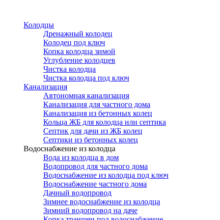
Перейти
к
Колодцы
основному
Дренажный колодец
содержанию
Колодец под ключ
Копка колодца зимой
Углубление колодцев
Чистка колодца
Чистка колодца под ключ
Канализация
Автономная канализация
Канализация для частного дома
Канализация из бетонных колец
Кольца ЖБ для колодца или септика
Септик для дачи из ЖБ колец
Септики из бетонных колец
Водоснабжение из колодца
Вода из колодца в дом
Водопровод для частного дома
Водоснабжение из колодца под ключ
Водоснабжение частного дома
Дачный водопровод
Зимнее водоснабжение из колодца
Зимний водопровод на даче
Копка траншеи под водоснабжение